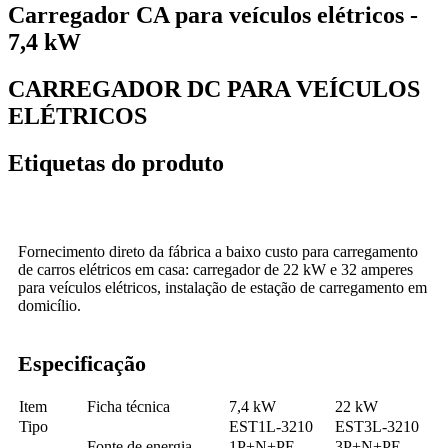
Carregador CA para veículos elétricos -
7,4 kW
CARREGADOR DC PARA VEÍCULOS
ELÉTRICOS
Etiquetas do produto
Fornecimento direto da fábrica a baixo custo para carregamento
de carros elétricos em casa: carregador de 22 kW e 32 amperes
para veículos elétricos, instalação de estação de carregamento em
domicílio.
Especificação
Item
Ficha técnica
7,4 kW
22 kW
Tipo
EST1L-3210
EST3L-3210
Fonte de energia
1P+N+PE
3P+N+PE