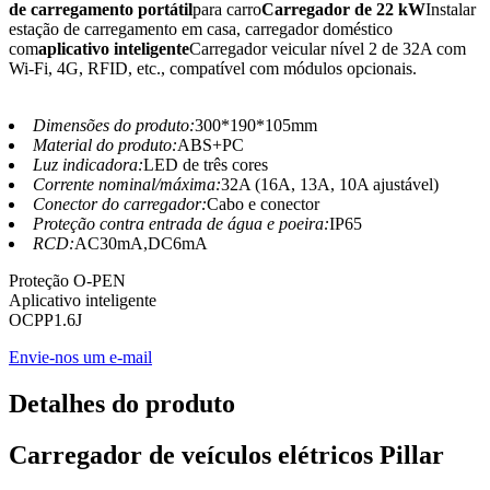
de carregamento portátil
para carro
Carregador de 22 kW
Instalar
estação de carregamento em casa, carregador doméstico
com
aplicativo inteligente
Carregador veicular nível 2 de 32A com
Wi-Fi, 4G, RFID, etc., compatível com módulos opcionais.
Dimensões do produto:
300*190*105mm
Material do produto:
ABS+PC
Luz indicadora:
LED de três cores
Corrente nominal/máxima:
32A (16A, 13A, 10A ajustável)
Conector do carregador:
Cabo e conector
Proteção contra entrada de água e poeira:
IP65
RCD:
AC30mA,DC6mA
Proteção O-PEN
Aplicativo inteligente
OCPP1.6J
Envie-nos um e-mail
Detalhes do produto
Carregador de veículos elétricos Pillar