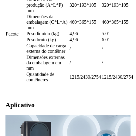
produção (A*L*P)
320*193*105
320*193*105
mm
Dimensões da
embalagem (C*L*A)
460*365*155
460*365*155
mm
Peso líquido (kg)
4,96
5.01
Pacote
Peso bruto (kg)
4,96
6.01
Capacidade de carga
/
/
externa do contêiner
Dimensões externas
da embalagem em
/
/
mm
Quantidade de
1215/2430/2754
1215/2430/2754
contêineres
Aplicativo