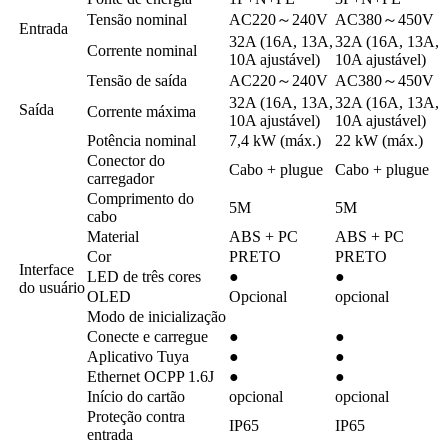
Tensão nominal
AC220～240V
AC380～450V
Entrada
32A (16A, 13A,
32A (16A, 13A,
Corrente nominal
10A ajustável)
10A ajustável)
Tensão de saída
AC220～240V
AC380～450V
32A (16A, 13A,
32A (16A, 13A,
Saída
Corrente máxima
10A ajustável)
10A ajustável)
Potência nominal
7,4 kW (máx.)
22 kW (máx.)
Conector do
Cabo + plugue
Cabo + plugue
carregador
Comprimento do
5M
5M
cabo
Material
ABS + PC
ABS + PC
Cor
PRETO
PRETO
Interface
LED de três cores
●
●
do usuário
OLED
Opcional
opcional
Modo de inicialização
Conecte e carregue
●
●
Aplicativo Tuya
●
●
Ethernet OCPP 1.6J
●
●
Início do cartão
opcional
opcional
Proteção contra
IP65
IP65
entrada