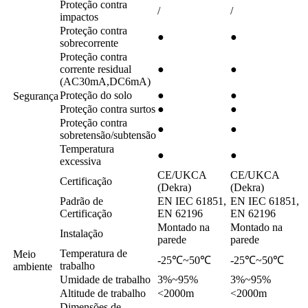
Proteção contra
/
/
impactos
Proteção contra
●
●
sobrecorrente
Proteção contra
corrente residual
●
●
(AC30mA,DC6mA)
Proteção do solo
●
●
Segurança
Proteção contra surtos
●
●
Proteção contra
●
●
sobretensão/subtensão
Temperatura
●
●
excessiva
CE/UKCA
CE/UKCA
Certificação
(Dekra)
(Dekra)
Padrão de
EN IEC 61851,
EN IEC 61851,
Certificação
EN 62196
EN 62196
Montado na
Montado na
Instalação
parede
parede
Temperatura de
Meio
-25℃~50℃
-25℃~50℃
trabalho
ambiente
Umidade de trabalho
3%~95%
3%~95%
Altitude de trabalho
<2000m
<2000m
Dimensões de