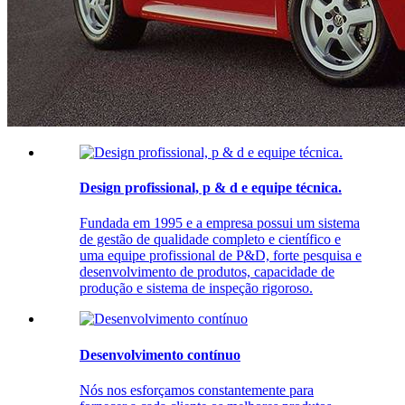
Design profissional, p & d e equipe técnica.
Fundada em 1995 e a empresa possui um sistema
de gestão de qualidade completo e científico e
uma equipe profissional de P&D, forte pesquisa e
desenvolvimento de produtos, capacidade de
produção e sistema de inspeção rigoroso.
Desenvolvimento contínuo
Nós nos esforçamos constantemente para