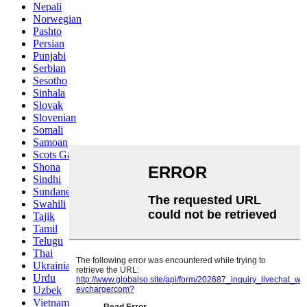
Nepali
Norwegian
Pashto
Persian
Punjabi
Serbian
Sesotho
Sinhala
Slovak
Slovenian
Somali
Samoan
Scots Gaelic
Shona
Sindhi
Sundanese
Swahili
Tajik
Tamil
Telugu
Thai
Ukrainian
Urdu
Uzbek
Vietnamese