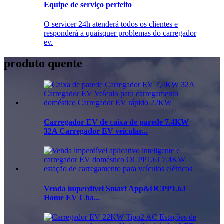
Equipe de serviço perfeito
O servicer 24h atenderá todos os clientes e
responderá a quaisquer problemas do carregador
ev.
produto quente
Carregador EV de caixa de parede 7.4KW
32A Carregador EV veicular...
Venda imperdível Smart App&OCPP1.6J
Home EV Cha...