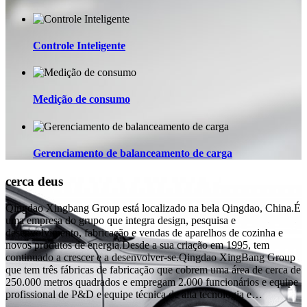
Controle Inteligente
Medição de consumo
Gerenciamento de balanceamento de carga
cerca de
us
Qingdao Xingbang Group está localizado na bela Qingdao, China.É
uma empresa do grupo que integra design, pesquisa e
desenvolvimento, fabricação e vendas de aparelhos de cozinha e
novos produtos de energia.Desde a sua criação em 1995, tem
continuado a crescer e a desenvolver-se.Qingdao XingBang Group
que tem três fábricas de fabricação que cobrem uma área de cerca de
250.000 metros quadrados e empregam 2.000 funcionários e equipe
profissional de P&D e equipe técnica de alta tecnologia e…