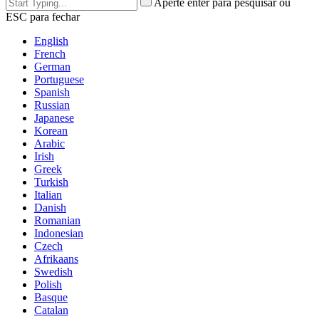
Aperte enter para pesquisar ou
ESC para fechar
English
French
German
Portuguese
Spanish
Russian
Japanese
Korean
Arabic
Irish
Greek
Turkish
Italian
Danish
Romanian
Indonesian
Czech
Afrikaans
Swedish
Polish
Basque
Catalan